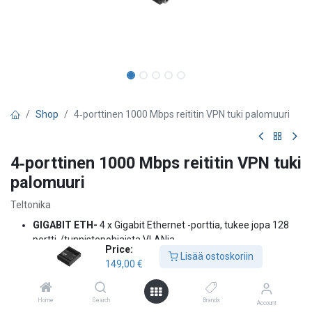
Shop
4‑porttinen 1000 Mbps reititin VPN tuki palomuuri
4‑porttinen 1000 Mbps reititin VPN tuki
palomuuri
Teltonika
GIGABIT ETH-
4 x Gigabit Ethernet -porttia, tukee jopa 128
portti-/tunnistepohjaista VLANia
Price:
VPN-
Useita VPN-protokollia tuettu, mukaan lukien OpenVPN,
Lisää ostoskoriin
149,00
€
IPsec, PPTP, L2TP ja DMVPN
PROTOKOLLAT-
Useita protokollia tuettu, mukaan lukien
MQTT, Modbus TCP, BGP ja GRE
Home
Search
Brands
Account