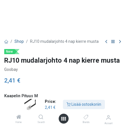
Shop
RJ10 mudalarjohto 4 nap kierre musta
New
RJ10 mudalarjohto 4 nap kierre musta
Goobay
2,41
€
Kaapelin Pituus M
Price:
Lisää ostoskoriin
2 m
4 m
2,41
€
Home
Search
Brands
Account
Lisää ostoskoriin