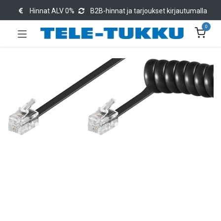
Hinnat ALV 0%
B2B-hinnat ja tarjoukset kirjautumalla
0