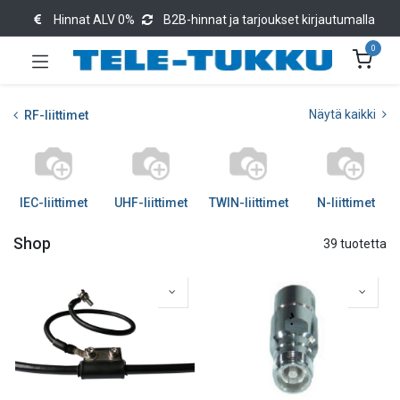
Hinnat ALV 0%
B2B-hinnat ja tarjoukset kirjautumalla
0
Näytä kaikki
RF-liittimet
IEC-liittimet
UHF-liittimet
TWIN-liittimet
N-liittimet
Shop
39 tuotetta