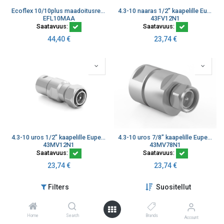
Ecoflex 10/10plus maadoitusrengas 10 mm kaapelille
4.3-10 naaras 1/2" kaapelille Eupen EC4 kasattava
EFL10MAA
43FV12N1
Saatavuus:
Saatavuus:
44,40
€
23,74
€
4.3-10 uros 1/2" kaapelille Eupen EC4 kasattava
4.3-10 uros 7/8" kaapelille Eupen EC5 kasattava
43MV12N1
43MV78N1
Saatavuus:
Saatavuus:
23,74
€
23,74
€
Filters
Suositellut
Home
Search
Brands
Account