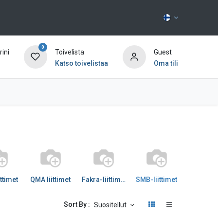
0
ini
Toivelista
Guest
Katso toivelistaa
Oma tili
Ota yhteyttä
ttimet
QMA liittimet
Fakra-liittimet
SMB-liittimet
FME-liitt
Sort By :
Suositellut