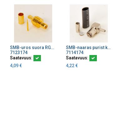
SMB-uros suora RG174/316
SMB-naaras purist kulma RG174/316
Lisää ostoskoriin
Lisää ostoskoriin
7123174
7114174
Saatavuus:
Saatavuus:
4,09
€
4,22
€