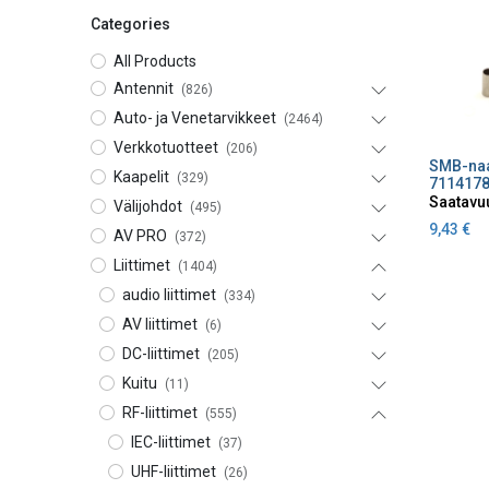
Categories
All Products
Antennit
(826)
Auto- ja Venetarvikkeet
(2464)
Verkkotuotteet
(206)
Lisä
Kaapelit
(329)
711417
Saatavu
Välijohdot
(495)
9,43
€
AV PRO
(372)
Liittimet
(1404)
audio liittimet
(334)
AV liittimet
(6)
DC-liittimet
(205)
Kuitu
(11)
RF-liittimet
(555)
IEC-liittimet
(37)
UHF-liittimet
(26)