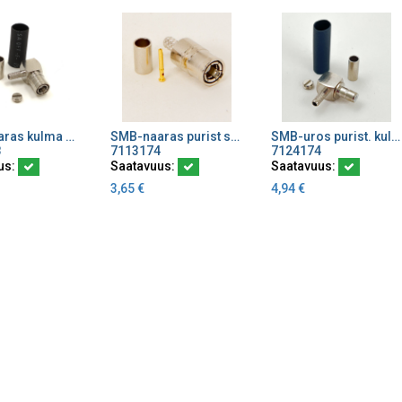
SMB-naaras kulma RG178/196
SMB-naaras purist suora RG174/316
SMB-uros purist. kulma RG174/ 316 SMB1112A1
ä ostoskoriin
Lisää ostoskoriin
Lisää ostoskoriin
8
7113174
7124174
us:
Saatavuus:
Saatavuus:
3,65
€
4,94
€