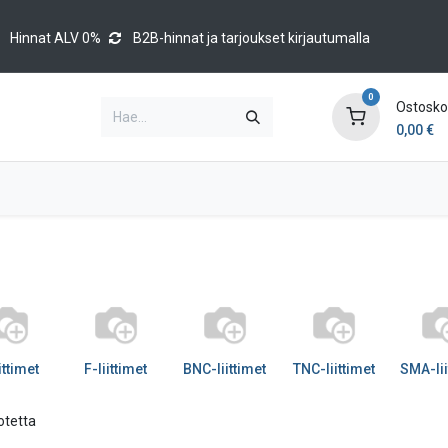
Hinnat ALV 0%
B2B-hinnat ja tarjoukset kirjautumalla
0
Ostoskor
0,00
€
Brands
Luettelot
Blog
Tapahtumat
ittimet
F-liittimet
BNC-liittimet
TNC-liittimet
SMA-lii
otetta