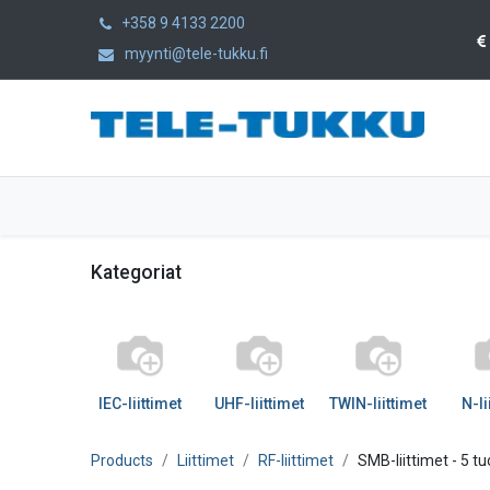
+358 9 4133 2200
myynti@tele-tukku.fi
Etusivu
Tuotteet
Kategoriat
Kategoriat
IEC-liittimet
UHF-liittimet
TWIN-liittimet
N-li
Products
Liittimet
RF-liittimet
SMB-liittimet
- 5 tu