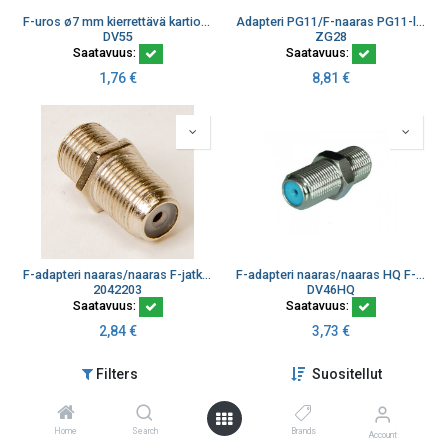
F-uros ø7 mm kierrettävä kartiokiinnitys
Adapteri PG11/F-naaras PG11-laiteliitin/F-naaras
DV55
ZG28
Saatavuus:
Saatavuus:
1,76
€
8,81
€
F-adapteri naaras/naaras F-jatkoliitin
F-adapteri naaras/naaras HQ F-jatkoliitin High Quality
2042203
DV46HQ
Saatavuus:
Saatavuus:
2,84
€
3,73
€
Filters
Suositellut
Home
Search
Brands
Account