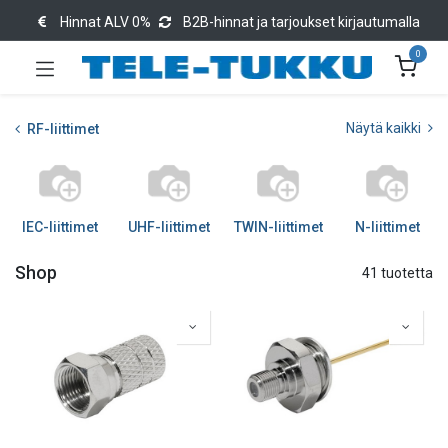
Hinnat ALV 0%
B2B-hinnat ja tarjoukset kirjautumalla
0
Näytä kaikki
RF-liittimet
IEC-liittimet
UHF-liittimet
TWIN-liittimet
N-liittimet
Shop
41 tuotetta