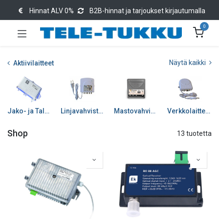
Hinnat ALV 0%
B2B-hinnat ja tarjoukset kirjautumalla
0
Näytä kaikki
Aktiivilaitteet
Jako- ja Talovahvistimet
Linjavahvistimet
Mastovahvistimet
Verkkolaitteet/Jän. syöt
Shop
13 tuotetta