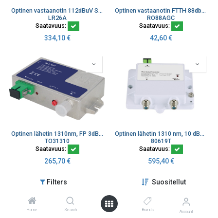
Optinen vastaanotin 112dBuV SC/APC paikallissyöttö
Optinen vastaanotin FTTH 88dbµV 1260-1620 nm, 47-862 MHz SC/APC
LR26A
RO88AGC
Saatavuus:
Saatavuus:
334,10
€
42,60
€
Optinen lähetin 1310nm, FP 3dBm 47-1000 MHz, SC/APC
Optinen lähetin 1310 nm, 10 dBm SC/APC lähtö
TO31310
80619T
Saatavuus:
Saatavuus:
265,70
€
595,40
€
Filters
Suositellut
Home
Search
Brands
Account