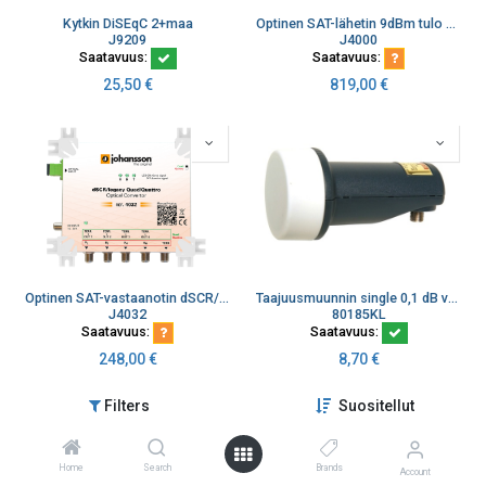
Kytkin DiSEqC 2+maa
Optinen SAT-lähetin 9dBm tulo V+H, lähtö 1310/1330nm
J9209
J4000
Saatavuus:
Saatavuus:
25,50
€
819,00
€
Optinen SAT-vastaanotin dSCR/Quad/Quattro konvertteri
Taajuusmuunnin single 0,1 dB vahvistus 57 dB
J4032
80185KL
Saatavuus:
Saatavuus:
248,00
€
8,70
€
Filters
Suositellut
Home
Search
Brands
Account