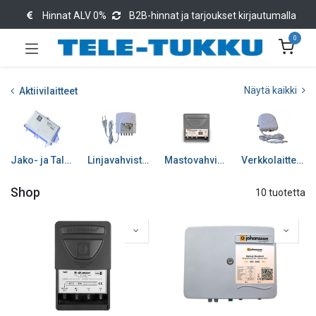
Hinnat ALV 0%
B2B-hinnat ja tarjoukset kirjautumalla
0
Näytä kaikki
Aktiivilaitteet
Jako- ja Talovahvistimet
Linjavahvistimet
Mastovahvistimet
Verkkolaitteet/Jän. syöt
Shop
10 tuotetta