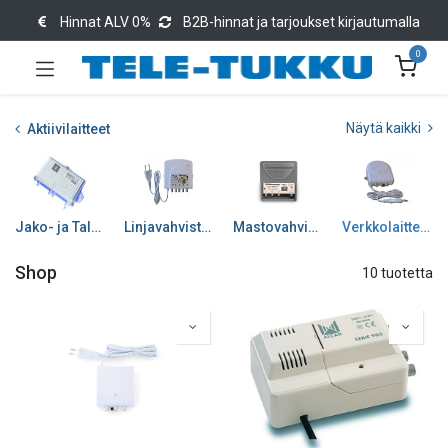
Hinnat ALV 0%
B2B-hinnat ja tarjoukset kirjautumalla
0
Näytä kaikki
Aktiivilaitteet
Jako- ja Talovahvistimet
Linjavahvistimet
Mastovahvistimet
Verkkolaitteet/Jän. syöt
Shop
10 tuotetta