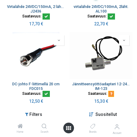
Virtalähde 24VDC/150mA, 2 läht. seinä- tai DIN-kiskokiinnitys
virtalähde 24VDC/100mA, 2läht.
J2436
AL100
Saatavuus:
Saatavuus:
17,70
€
22,70
€
DC-johto F-liittimellä 20 cm
Jännitteensyöttöadapteri 12-24 VDC
FDC015
IM-123
Saatavuus:
Saatavuus:
12,50
€
15,30
€
Filters
Suositellut
Home
Search
Brands
Account