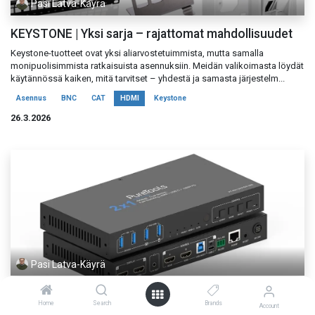
Pasi Latva-Käyrä
KEYSTONE | Yksi sarja – rajattomat mahdollisuudet
Keystone-tuotteet ovat yksi aliarvostetuimmista, mutta samalla
monipuolisimmista ratkaisuista asennuksiin. Meidän valikoimasta löydät
käytännössä kaiken, mitä tarvitset – yhdestä ja samasta järjestelm...
Asennus
BNC
CAT
HDMI
Keystone
26.3.2026
Pasi Latva-Käyrä
2x1 Dual Screen USB-C / HDMI KVM kytkin - 40G
Home
Search
Brands
Account
Uutuusratkaisu moderniin työympäristöön – PureTools 2x1 USB-C/HDMI