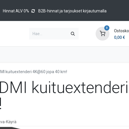
Hinnat ALV 0%
B2B-hinnat ja tarjoukset kirjautumalla
0
Ostoskor
0,00
€
Brands
Luettelot
Blog
Tapahtumat
DMI kuituextenderi 4K@60 jopa 40 km!
HDMI kuituextende
!
tva-Käyrä