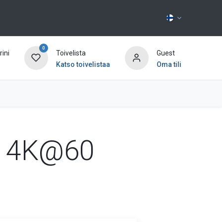
0
ini
Toivelista
Guest
Katso toivelistaa
Oma tili
Ota yhteyttä
ri 4K@60