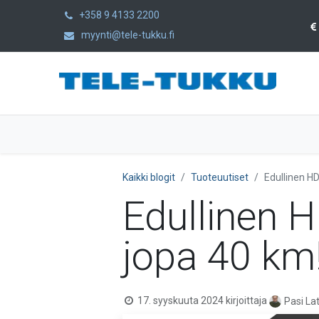
+358 9 4133 2200
myynti@tele-tukku.fi
Etusivu
Tuotteet
Kategoriat
Kaikki blogit
Tuoteuutiset
Edullinen H
Edullinen 
jopa 40 km
17. syyskuuta 2024
kirjoittaja
Pasi La