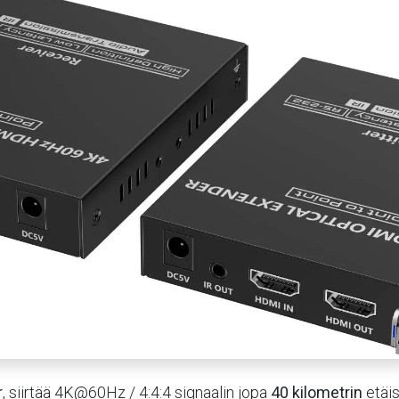
r
, siirtää 4K@60Hz / 4:4:4 signaalin jopa
40 kilometrin
etäis