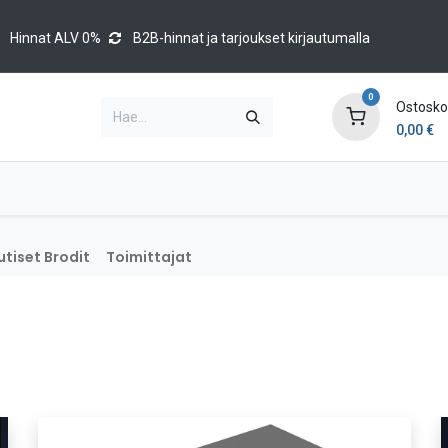
Hinnat ALV 0%
B2B-hinnat ja tarjoukset kirjautumalla
0
Ostoskor
0,00
€
Brands
Luettelot
Blog
Tapahtumat
tiset Brodit
Toimittajat