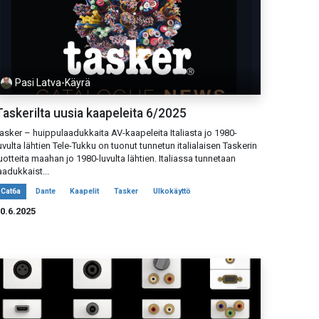
Pasi Latva-Käyrä
Taskerilta uusia kaapeleita 6/2025
asker – huippulaadukkaita AV-kaapeleita Italiasta jo 1980-
uvulta lähtien Tele-Tukku on tuonut tunnetun italialaisen Taskerin
uotteita maahan jo 1980-luvulta lähtien. Italiassa tunnetaan
aadukkaist...
Cat6a
Dante
Kaapelit
Tasker
Ulkokäyttö
0.6.2025