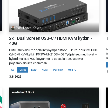
Pasi Latva-Käyrä
2x1 Dual Screen USB-C / HDMI KVM kytkin -
40G
T
l
Uutuusratkaisu moderniin työympäristöön – PureTools 2x1 USB-
t
C/HDMI KVMkytkin PT-SW-UH21DS-40G Työpisteet muuttuvat –
l
hybridimallit, BYOD-käytännöt ja useat laitteet vaativat
pöytäratkaisuilta enemmän....
AV
Cat6a
EDID
HDMI
Purelink
USB-C
1
3.8.2025