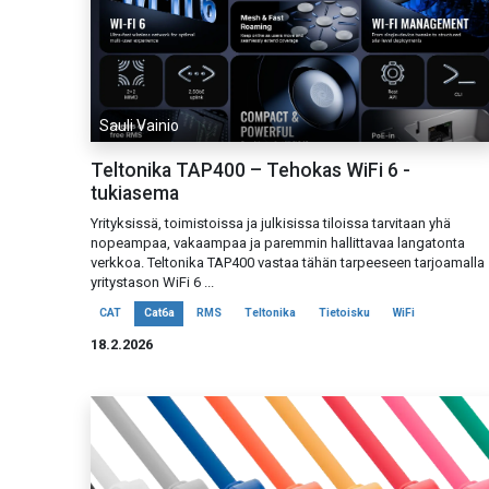
Sauli Vainio
Teltonika TAP400 – Tehokas WiFi 6 -
tukiasema
Yrityksissä, toimistoissa ja julkisissa tiloissa tarvitaan yhä
nopeampaa, vakaampaa ja paremmin hallittavaa langatonta
verkkoa. Teltonika TAP400 vastaa tähän tarpeeseen tarjoamalla
yritystason WiFi 6 ...
CAT
Cat6a
RMS
Teltonika
Tietoisku
WiFi
18.2.2026