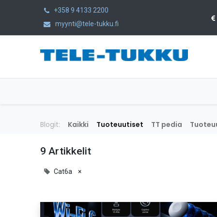
+358 9 4133 2200
myynti@tele-tukku.fi
Etusivu
Tuotteet
Kategoriat
Blogit:
Kaikki
Tuoteuutiset
TT pedia
Tuoteuu
9 Artikkelit
Cat6a
×