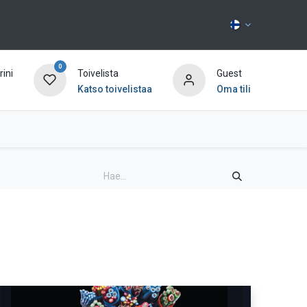
0
ini
Toivelista
Guest
Katso toivelistaa
Oma tili
Ota yhteyttä