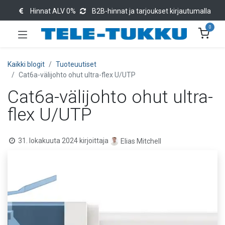
Hinnat ALV 0%
B2B-hinnat ja tarjoukset kirjautumalla
0
Kaikki blogit
Tuoteuutiset
Cat6a-välijohto ohut ultra-flex U/UTP
Cat6a-välijohto ohut ultra-
flex U/UTP
31. lokakuuta 2024
kirjoittaja
Elias Mitchell