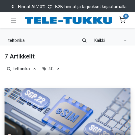
Hinnat ALV 0%
B2B-hinnat ja tarjoukset kirjautumalla
0
Kaikki
7 Artikkelit
teltonika
×
4G
×