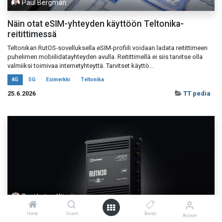
Paul Bergman
Näin otat eSIM-yhteyden käyttöön Teltonika-
reitittimessä
Teltonikan RutOS-sovelluksella eSIM-profiili voidaan ladata reitittimeen
puhelimen mobiilidatayhteyden avulla. Reitittimellä ei siis tarvitse olla
valmiiksi toimivaa internetyhteyttä. Tarvitset käyttö...
4G
5G
Esimerkki
Teltonika
25.6.2026
TT pedia
Pasi Latva-Käyrä
Home
Search
Brands
Uusi RUTM30 kompakti, tehokas! Valmiina 5G-
Account