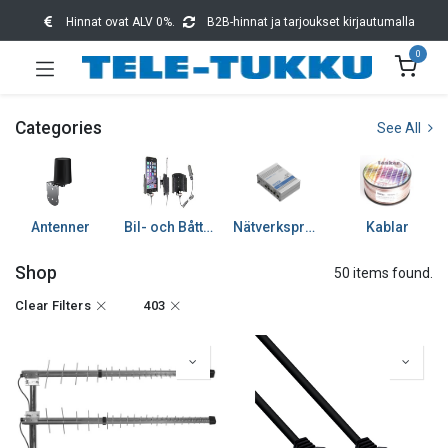
Hinnat ovat ALV 0%.
B2B-hinnat ja tarjoukset kirjautumalla
0
Categories
See All
Antenner
Bil- och Båttillbehör
Nätverksprodukter
Kablar
Shop
50 items found.
Clear Filters
403