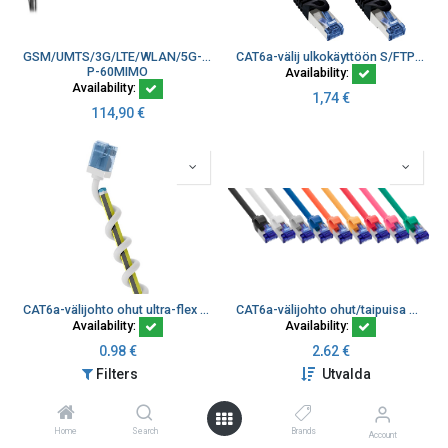
GSM/UMTS/3G/LTE/WLAN/5G-suuntan 2xP-60+kiin 45° 2x10m SMAu MIMO
CAT6a-välij ulkokäyttöön S/FTP musta PE LSZH
P-60MIMO
Availability:
Availability:
1,74
€
114,90
€
CAT6a-välijohto ohut ultra-flex U/UTP valkoinen
CAT6a-välijohto ohut/taipuisa Ø4,5 mm S/FTP TPE (LSZH) PoE
Availability:
Availability:
0,98
€
2,62
€
Filters
Utvalda
Home
Search
Brands
Account