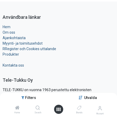
Användbara länkar
Hem
Om oss
Ajankohtaista
Myynti- ja toimitusehdot
RRegister och Cookies uttalande
Produkter
Kontakta oss
Tele-Tukku Oy
TELE-TUKKU on vuonna 1963 perustettu elektronisten
komponenttien ja tarvikkeiden maahantuonti- ja tukkuliike, ollen yksi
Filters
Utvalda
alansa vanhimmista ja tunnetuimmista yrityksistä Suomessa.
Sijaitsemme pääkaupunkiseudun läheisyydessä hyvien
liikenneyhteysien varrella, vain noin vartin päässä lentokentältä.
Home
Search
Brands
Account