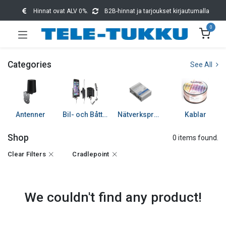
Hinnat ovat ALV 0%.
B2B-hinnat ja tarjoukset kirjautumalla
0
Categories
See All
Antenner
Bil- och Båttillbehör
Nätverksprodukter
Kablar
Shop
0 items found.
Clear Filters
Cradlepoint
We couldn't find any product!