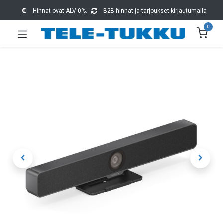
Hinnat ovat ALV 0%.
B2B-hinnat ja tarjoukset kirjautumalla
0