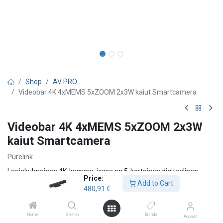
Shop
AV PRO
Videobar 4K 4xMEMS 5xZOOM 2x3W kaiut Smartcamera
Videobar 4K 4xMEMS 5xZOOM 2x3W
kaiut Smartcamera
Purelink
Laajakulmainen 4K-kamera, jossa on 5-kertainen digitaalinen
Price:
zoom, 120° FOV, automaattinen kehystys, kaiuttimen/esittelijän
Add to Cart
480,91
€
seuranta.
4x MEMS-mikrofoniryhmä, jossa on 5-8 metrin kantama ja
180° kulma. Sisältää AEC-, AGC-, ANS- ja full duplex-tilan.
Home
Search
Brands
Account