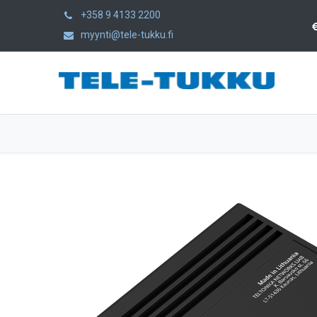
+358 9 4133 2200
myynti@tele-tukku.fi
Hem
Produkter
Kategorier