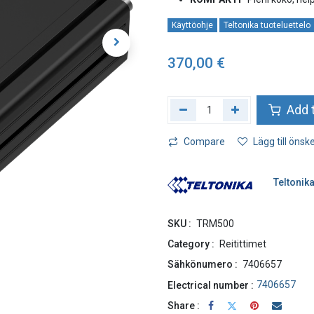
Käyttöohje
Teltonika tuoteluettelo
370,00
€
Add t
Compare
Lägg till önske
Teltonik
SKU :
TRM500
Category :
Reitittimet
Sähkönumero :
7406657
7406657
Electrical number :
Share :