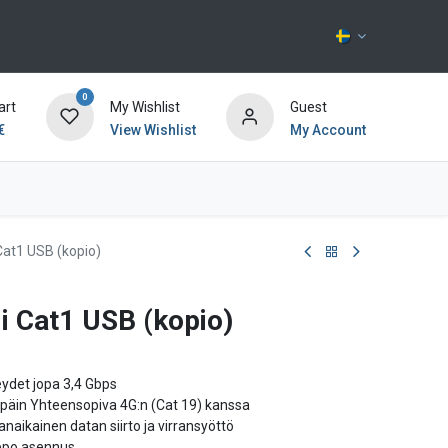
0
art
My Wishlist
Guest
€
View Wishlist
My Account
Kontakta oss
at1 USB (kopio)
 Cat1 USB (kopio)
eydet jopa 3,4 Gbps
päin Yhteensopiva 4G:n (Cat 19) kanssa
aikainen datan siirto ja virransyöttö
lppo asennus