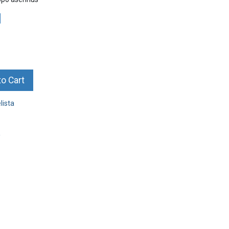
o Cart
lista
a