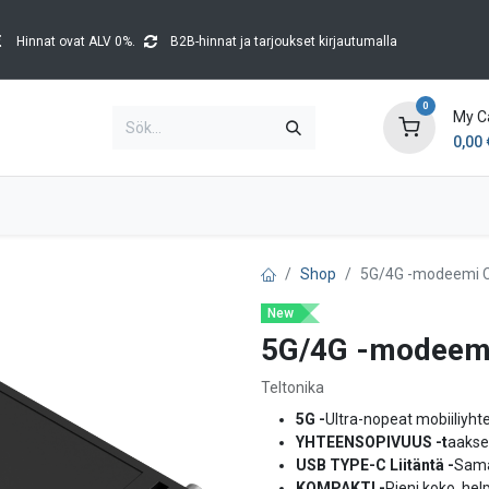
Hinnat ovat ALV 0%.
B2B-hinnat ja tarjoukset kirjautumalla
0
My C
0,00
Brands
Kataloger
Blog
Tapahtumat
Shop
5G/4G -modeemi C
New
5G/4G -modeemi
Teltonika
5G -
Ultra-nopeat mobiiliyht
YHTEENSOPIVUUS -t
aakse
USB TYPE-C Liitäntä -
Saman
KOMPAKTI -
Pieni koko, he