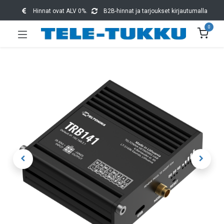
Hinnat ovat ALV 0%.
B2B-hinnat ja tarjoukset kirjautumalla
0