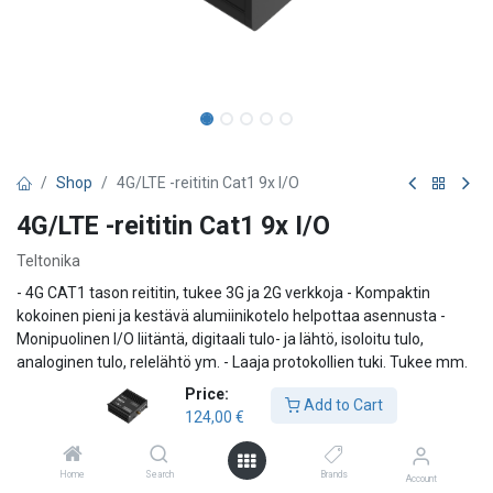
Shop
4G/LTE -reititin Cat1 9x I/O
4G/LTE -reititin Cat1 9x I/O
Teltonika
- 4G CAT1 tason reititin, tukee 3G ja 2G verkkoja - Kompaktin
kokoinen pieni ja kestävä alumiinikotelo helpottaa asennusta -
Monipuolinen I/O liitäntä, digitaali tulo- ja lähtö, isoloitu tulo,
analoginen tulo, relelähtö ym. - Laaja protokollien tuki. Tukee mm.
teollisuuden DNP3- ja Modbus -tiedonsiirtoprotokollia -
Price:
Add to Cart
Etähallittava, RMS yhteensopiva ja tukee monia eri VPN -palveluita
124,00
€
Tämä pieni teollinen LTE Cat 1 -reititin on varustettu micro-USB:llä
ja useilla tulo-/lähtövaihtoehdoilla, mm. digitaalinen tulo- ja lähtö,
relelähtö, analoginen tulo ja isoloitu tulo. Sopii täydellisesti
Home
Search
Brands
Account