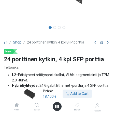
Shop
24 porttinen kytkin, 4 kpl SFP porttia
New
24 porttinen kytkin, 4 kpl SFP porttia
Teltonika
L2+
Edistyneet reititysprotokollat, VLAN-segmentointi ja TPM
2.0 -turva.
Hybridiyhteydet
24 Gigabit Ethernet -porttia ja 4 SFP-porttia
Pilvitoiminnallisuus
Toimitetaan kahden vuoden RMS-
Price:
Add to Cart
hallintaoikeudella.
187,00
€
Protokollat:
Profinet, MRP ja EtherNet/IP sekakäyttöisiin
teollisuusympäristöihin.
Home
Search
Brands
Account