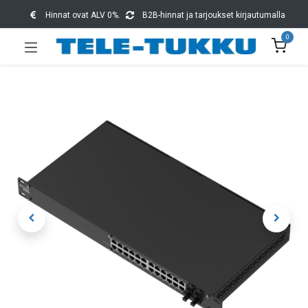
Hinnat ovat ALV 0%.
B2B-hinnat ja tarjoukset kirjautumalla
0