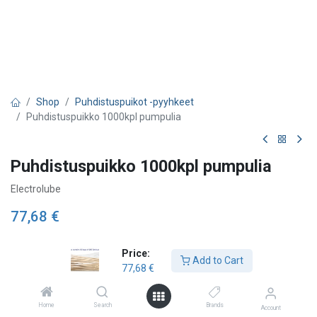
Shop
Puhdistuspuikot -pyyhkeet
Puhdistuspuikko 1000kpl pumpulia
Puhdistuspuikko 1000kpl pumpulia
Electrolube
77,68
€
Price:
Add to Cart
Add to Cart
77,68
€
Lägg till önskelista
Home
Search
Brands
Account