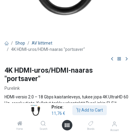
Shop
AV liittimet
4K HDMI-uros/HDMI-naaras "portsaver"
4K HDMI-uros/HDMI-naaras
"portsaver"
Purelink
HDMI-versio 2.0 – 18 Gbps kaistanleveys, tukee jopa 4K UltraHD 60
Hz -resoluutiota. Kullatut tarkkuuskontaktit PureLinkin SLS™-
Price:
lukitusjärjestelmällä (Secure-Lock-System™). HDMI-A uros →
Add to Cart
11,76
€
HDMI-A naaras, 10 cm kaapeli.
11,76
€
Home
Search
Brands
Account