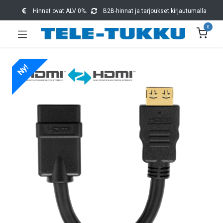
Hinnat ovat ALV 0%.
B2B-hinnat ja tarjoukset kirjautumalla
0
Ny!