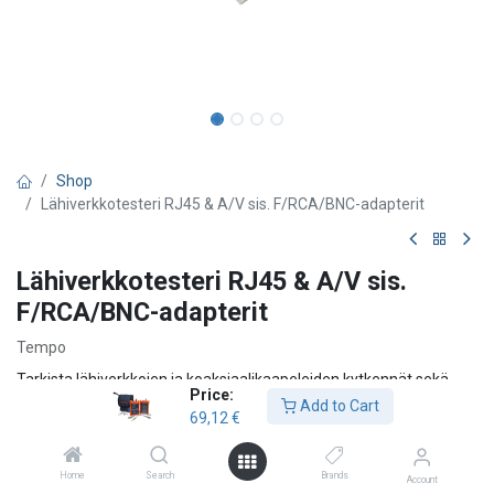
Shop
Lähiverkkotesteri RJ45 & A/V sis. F/RCA/BNC-adapterit
Lähiverkkotesteri RJ45 & A/V sis.
F/RCA/BNC-adapterit
Tempo
Tarkista lähiverkkojen ja koaksiaalikaapeleiden kytkennät sekä
Price:
asennetut kaapelijohdot PA1594 -lähiverkkotesterillä.
Add to Cart
69,12
€
PA1594 kartoittaa kaapelin rivi riviltä ja tunnistaa mm. avoimet
parit, oikosulut, ristikytkennät ja jaetut parit. Mukana
Home
Search
Brands
Account