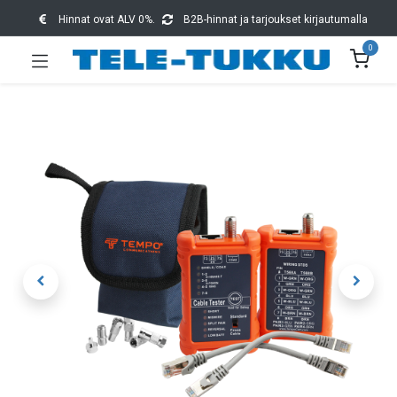
Hinnat ovat ALV 0%.
B2B-hinnat ja tarjoukset kirjautumalla
0