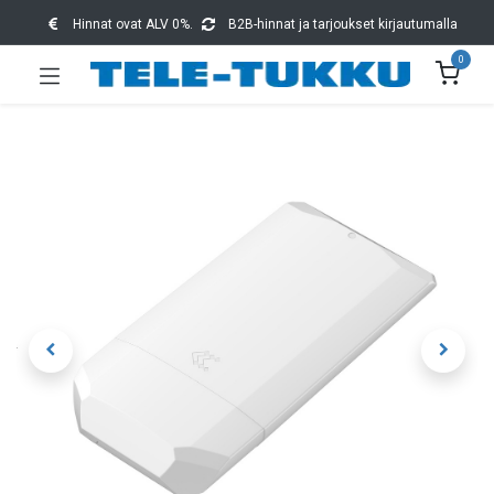
Hinnat ovat ALV 0%.
B2B-hinnat ja tarjoukset kirjautumalla
0