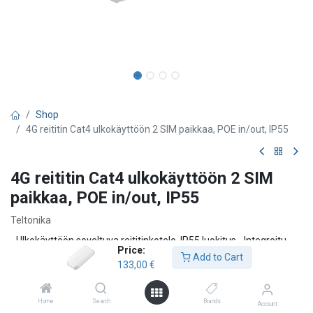
Shop
4G reititin Cat4 ulkokäyttöön 2 SIM paikkaa, POE in/out, IP55
4G reititin Cat4 ulkokäyttöön 2 SIM
paikkaa, POE in/out, IP55
Teltonika
- Ulkokäyttöön soveltuva reititinkotelo, IP55 luokitus - Integroitu
Price:
CAT4 tason 4G -reititin kotelon sisällä, maksiminopeus 150 Mbps -
Add to Cart
133,00
€
AUTO FAILOVER: Kaksi SIM-korttipaikkaa automaattisella
operaattorin vaihdolla - 1x POE-in ja 1x POE-out (nopeus 100
Mbps) - RMS etähallintapalvelu yhteensopiva Reitittimen
Home
Search
Brands
Account