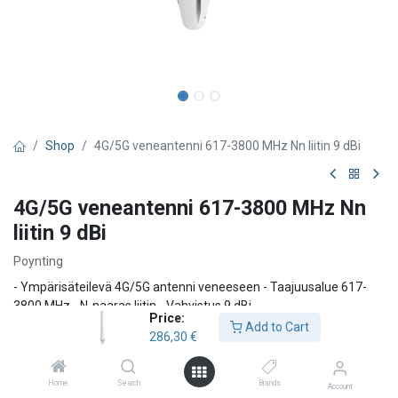
Shop
4G/5G veneantenni 617-3800 MHz Nn liitin 9 dBi
4G/5G veneantenni 617-3800 MHz Nn
liitin 9 dBi
Poynting
- Ympärisäteilevä 4G/5G antenni veneeseen - Taajuusalue 617-
3800 MHz - N-naaras liitin - Vahvistus 9 dBi
Price:
Add to Cart
286,30
€
286,30
€
Home
Search
Brands
Account
Add to Cart