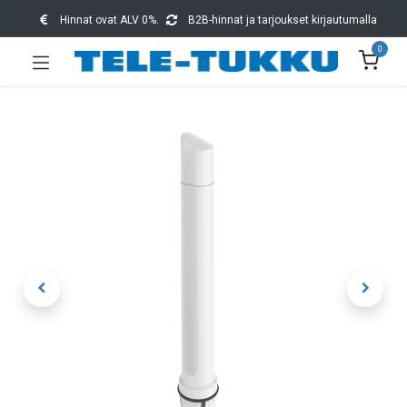
Hinnat ovat ALV 0%.
B2B-hinnat ja tarjoukset kirjautumalla
0