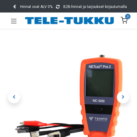
Hinnat ovat ALV 0%.
B2B-hinnat ja tarjoukset kirjautumalla
0