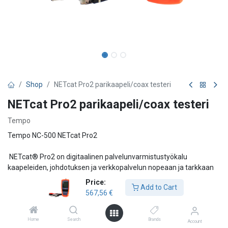
Shop
NETcat Pro2 parikaapeli/coax testeri
NETcat Pro2 parikaapeli/coax testeri
Tempo
Tempo NC-500 NETcat Pro2
NETcat® Pro2 on digitaalinen palvelunvarmistustyökalu
kaapeleiden, johdotuksen ja verkkopalvelun nopeaan ja tarkkaan
tarkistamiseen. Taustavalaistu kosketusnäyttöä käytettäessä
Price:
Add to Cart
NETcat ei vain testaa johdotuksen jatkuvuutta ja oikeaa parien
567,56
€
allokointia, vaan mittaa myös kaikkien kuparilankojen pituuden
hyödyntämällä edistynyttä nopeaa aika-alueen reflektometriaa.
(TDR) Lisäksi NETcat® Pro määrittää, onko verkkopalvelu
Home
Search
Brands
Account