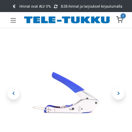
Hinnat ovat ALV 0%.
B2B-hinnat ja tarjoukset kirjautumalla
0