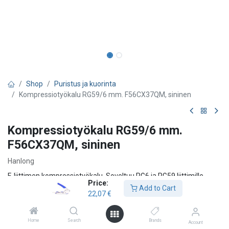
Shop
Puristus ja kuorinta
Kompressiotyökalu RG59/6 mm. F56CX37QM, sininen
Kompressiotyökalu RG59/6 mm.
F56CX37QM, sininen
Hanlong
F-liittimen kompressiotyökalu. Soveltuu RG6 ja RG59 liittimille.
Price:
Liittimen pituus kompression jälkeen 20.7±0.20mm
Add to Cart
22,07
€
Cabelcon liittimet Tellu13 / RG6
PPX liittimet Tellu13 / RG6
Home
Search
Brands
Account