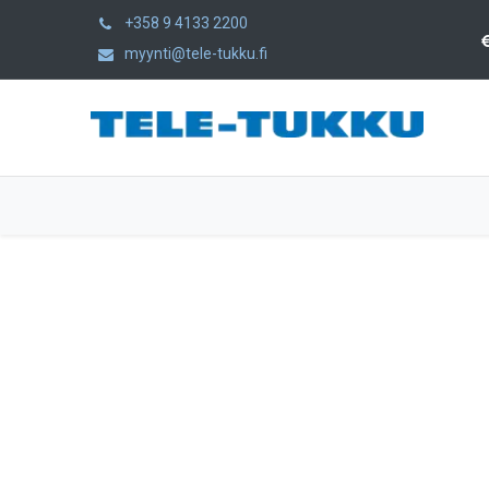
+358 9 4133 2200
myynti@tele-tukku.fi
Hem
Produkter
Kategorier