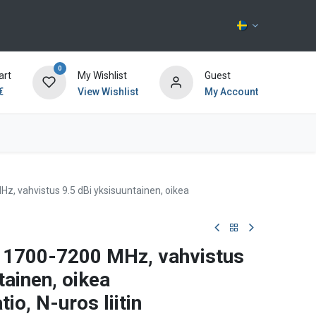
0
art
My Wishlist
Guest
€
View Wishlist
My Account
Kontakta oss
z, vahvistus 9.5 dBi yksisuuntainen, oikea
, 1700-7200 MHz, vahvistus
tainen, oikea
io, N-uros liitin