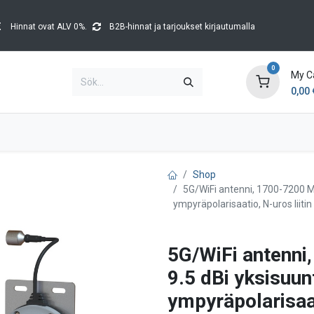
Hinnat ovat ALV 0%.
B2B-hinnat ja tarjoukset kirjautumalla
0
My C
0,00
Brands
Kataloger
Blog
Tapahtumat
Shop
5G/WiFi antenni, 1700-7200 MH
ympyräpolarisaatio, N-uros liitin
5G/WiFi antenni
9.5 dBi yksisuun
ympyräpolarisaat