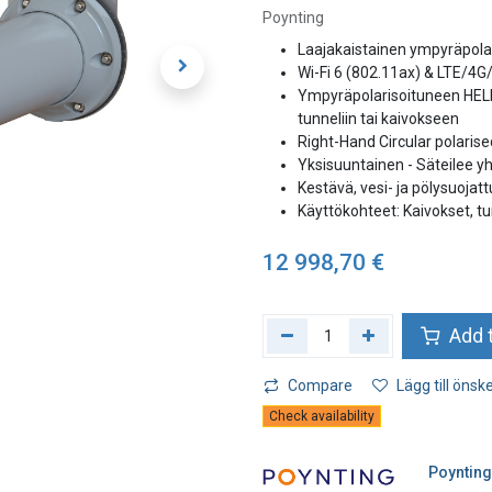
Poynting
Laajakaistainen ympyräpolar
Wi-Fi 6 (802.11ax) & LTE/4G
Ympyräpolarisoituneen HELI 
tunneliin tai kaivokseen
Right-Hand Circular polaris
Yksisuuntainen - Säteilee 
Kestävä, vesi- ja pölysuojatt
Käyttökohteet: Kaivokset, tu
12 998,70
€
Add t
Compare
Lägg till önske
Check availability
Poyntin