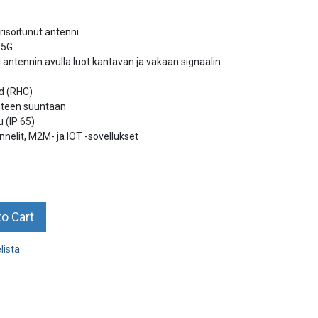
isoitunut antenni
/5G
antennin avulla luot kantavan ja vakaan signaalin
ed (RHC)
yhteen suuntaan
u (IP 65)
nnelit, M2M- ja IOT -sovellukset
o Cart
lista
g