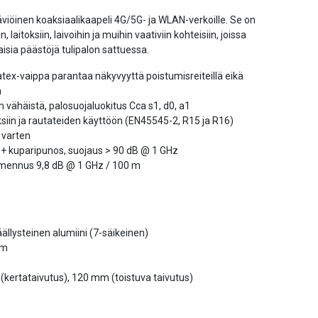
viöinen koaksiaalikaapeli 4G/5G- ja WLAN-verkoille. Se on
, laitoksiin, laivoihin ja muihin vaativiin kohteisiin, joissa
haisia päästöjä tulipalon sattuessa.
tex-vaippa parantaa näkyvyyttä poistumisreiteillä eikä
a
 vähäistä, palosuojaluokitus Cca s1, d0, a1
ksiin ja rautateiden käyttöön (EN45545-2, R15 ja R16)
 varten
 + kuparipunos, suojaus > 90 dB @ 1 GHz
imennus 9,8 dB @ 1 GHz / 100 m
ällysteinen alumiini (7-säikeinen)
mm
kertataivutus), 120 mm (toistuva taivutus)