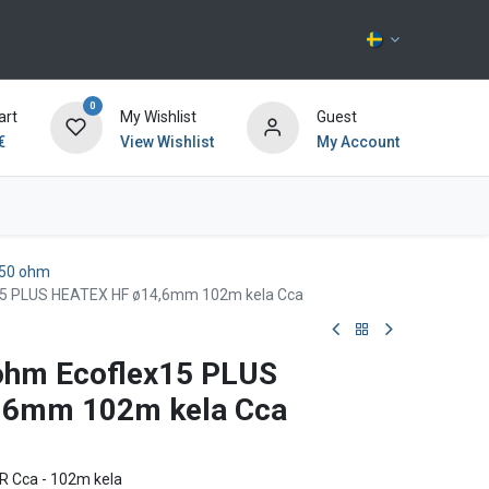
0
art
My Wishlist
Guest
€
View Wishlist
My Account
Kontakta oss
t 50 ohm
15 PLUS HEATEX HF ø14,6mm 102m kela Cca
ohm Ecoflex15 PLUS
,6mm 102m kela Cca
R Cca - 102m kela