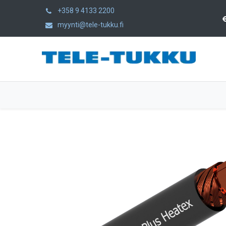
+358 9 4133 2200
myynti@tele-tukku.fi
Hem
Produkter
Kategorier