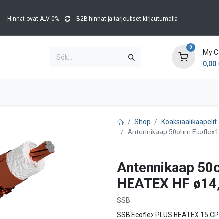
Hinnat ovat ALV 0%.
B2B-hinnat ja tarjoukset kirjautumalla
0
My C
0,00
Brands
Kataloger
Blog
Tapahtumat
Shop
Koaksiaalikaapeli
Antennikaap 50ohm Ecoflex
Antennikaap 50
HEATEX HF ø14
SSB
SSB Ecoflex PLUS HEATEX 15 CP