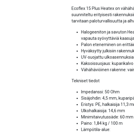
Ecoflex 15 Plus Heatex on vähähä
suunniteltu erityisesti rakennuksiin
tarvitaan paloturvallisuutta ja al
Halogeeniton ja savuton Hea
vapauta syövyttäviä kaasuj
Palon eteneminen on erittäin
Hyväksytty julkisiin rakennu
UV-suojattu ulkoasennuksia
Kaksoissuojaus: kuparikalvo
Vähähäviöinen rakenne: va
Tekniset tiedot
Impedanssi: 50 Ohm
Sisäjohdin: 4,5 mm, kuparipä
Eristys: PE, halkaisija 11,3 
Ulkohalkaisija: 14,6 mm
Minimitaivutussäde: 60 mm (
Paino: 1,84 kg / 100 m
Lämpötila-alue: