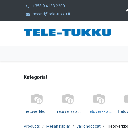
+358 9 4133 2200
myynti@tele-tukku.fi
Hem
Produkter
Kategorier
Kategoriat
Tietoverkko välij CAT5e
Tietoverkko välij CAT6
Tietoverkko välij CAT6A
Products
Mellan kablar
välijohdot cat
Tietoverkko