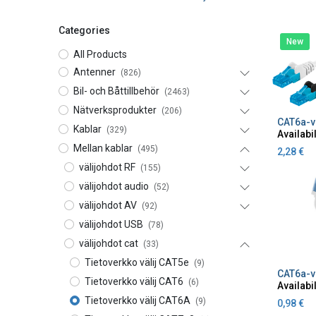
Categories
New
All Products
Antenner
(826)
Bil- och Båttillbehör
(2463)
Nätverksprodukter
(206)
A
Kablar
(329)
Availabil
Mellan kablar
(495)
2,28
€
välijohdot RF
(155)
välijohdot audio
(52)
välijohdot AV
(92)
välijohdot USB
(78)
välijohdot cat
(33)
Tietoverkko välij CAT5e
(9)
A
Tietoverkko välij CAT6
(6)
Availabil
Tietoverkko välij CAT6A
(9)
0,98
€