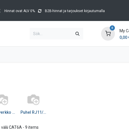
Hinnat ovat ALV 0%.
B2B-hinnat ja tarjoukset kirjautumalla
0
My C
0,00
Brands
Kataloger
Blog
Tapahtumat
Tietoverkko välij CAT7_8
Puhel RJ11/12/50 johdot
 välij CAT6A
- 9 items