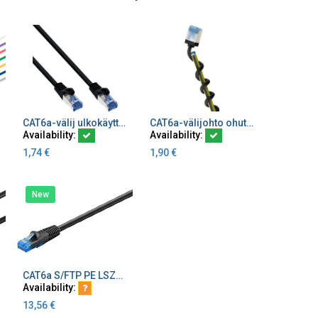
CAT6a-välij ulkokäyttöön S/FTP musta PE LSZH
CAT6a-välijohto ohut ultra-flex U/FTP musta
Add to Cart
Add to Cart
Availability:
Availability:
1,74
€
1,90
€
New
CAT6a S/FTP PE LSZH ulkokäyttöön musta välijohto (kopio)
Add to Cart
Availability:
13,56
€