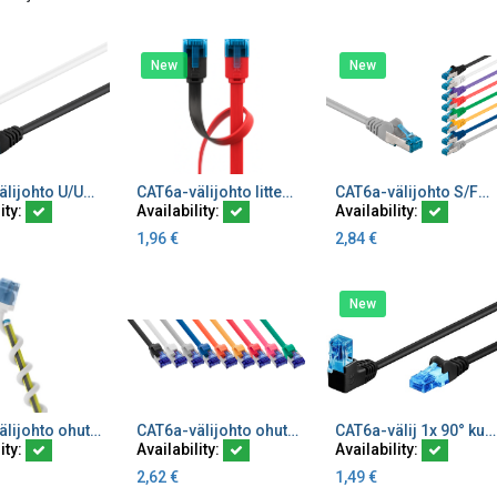
New
New
CAT6a-välijohto U/UTP LSZH CU bulk
CAT6a-välijohto litteä U/UTP - cu bulk
CAT6a-välijohto S/FTP LSZH CU bulk
dd to Cart
Add to Cart
Add to Cart
ity:
Availability:
Availability:
1,96
€
2,84
€
New
CAT6a-välijohto ohut ultra-flex U/UTP valkoinen
CAT6a-välijohto ohut/taipuisa Ø4,5 mm S/FTP TPE (LSZH) PoE
CAT6a-välij 1x 90° kulma U/UTP musta, CCA
dd to Cart
Add to Cart
Add to Cart
ity:
Availability:
Availability:
2,62
€
1,49
€