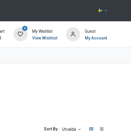
0
art
My Wishlist
Guest
€
View Wishlist
My Account
Kontakta oss
Sort By :
Utvalda