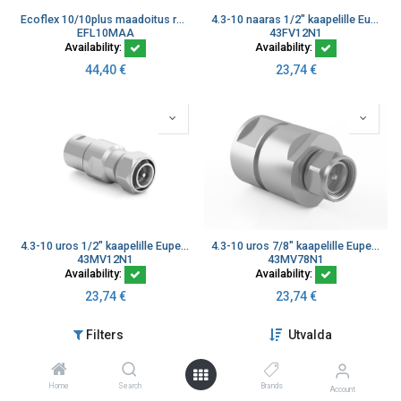
Ecoflex 10/10plus maadoitus rengas 10mm kaapelille
4.3-10 naaras 1/2" kaapelille Eupen EC4, kasattava
EFL10MAA
43FV12N1
Availability:
Availability:
44,40
€
23,74
€
4.3-10 uros 1/2" kaapelille Eupen EC4, kasattava
4.3-10 uros 7/8" kaapelille Eupen EC5, kasattava
43MV12N1
43MV78N1
Availability:
Availability:
23,74
€
23,74
€
Filters
Utvalda
Home
Search
Brands
Account