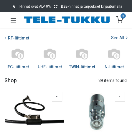
Hinnat ovat ALV 0%.
B2B-hinnat ja tarjoukset kirjautumalla
0
See All
RF-liittimet
IEC-liittimet
UHF-liittimet
TWIN-liittimet
N-liittimet
Shop
39 items found.