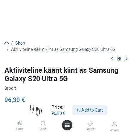
Shop
Aktiiviteline käänt kiint as Samsung Galaxy S20 Ultra 5G
Aktiiviteline käänt kiint as Samsung
Galaxy S20 Ultra 5G
Brodit
96,30
€
Price:
Add to Cart
96,30
€
Add to Cart
Home
Search
Brands
Account
Lägg till önskelista