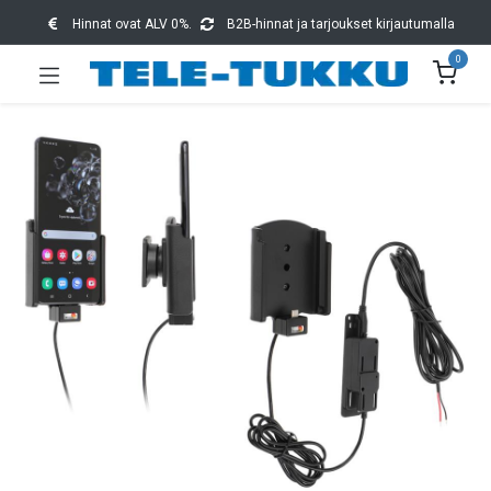
Hinnat ovat ALV 0%.
B2B-hinnat ja tarjoukset kirjautumalla
0