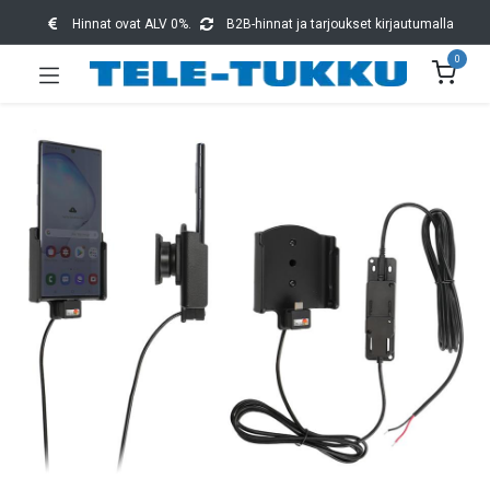
Hinnat ovat ALV 0%.
B2B-hinnat ja tarjoukset kirjautumalla
0