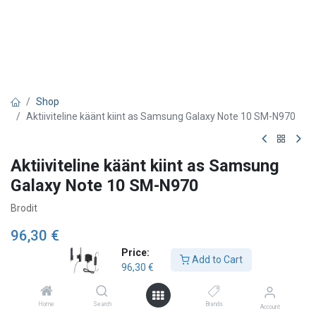
Shop
Aktiiviteline käänt kiint as Samsung Galaxy Note 10 SM-N970
Aktiiviteline käänt kiint as Samsung
Galaxy Note 10 SM-N970
Brodit
96,30
€
Price:
Add to Cart
96,30
€
Add to Cart
Home
Search
Brands
Account
Lägg till önskelista