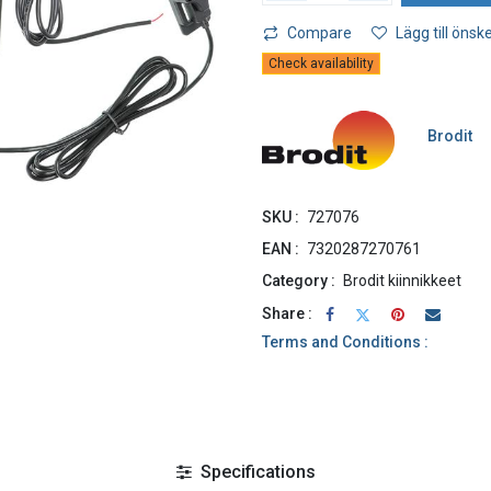
Compare
Lägg till önske
Check availability
Brodit
SKU :
727076
EAN :
7320287270761
Category :
Brodit kiinnikkeet
Share :
Terms and Conditions :
Specifications