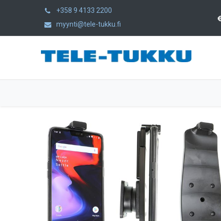
+358 9 4133 2200
myynti@tele-tukku.fi
Hem
Produkter
Kategorier