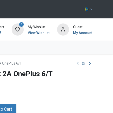
0
art
My Wishlist
Guest
€
View Wishlist
My Account
Kontakta oss
 2A OnePlus 6/T
nt 2A OnePlus 6/T
o Cart