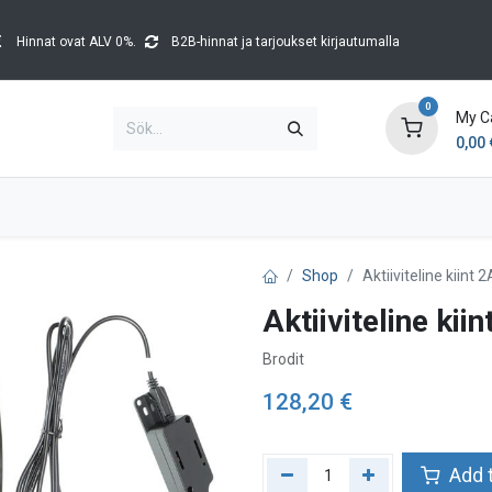
Hinnat ovat ALV 0%.
B2B-hinnat ja tarjoukset kirjautumalla
0
My C
0,00
Brands
Kataloger
Blog
Tapahtumat
Shop
Aktiiviteline kiint
Aktiiviteline kii
Brodit
128,20
€
Add t