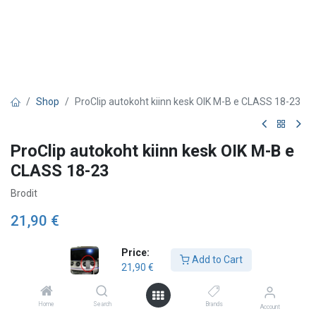
Shop
ProClip autokoht kiinn kesk OIK M-B e CLASS 18-23
ProClip autokoht kiinn kesk OIK M-B e
CLASS 18-23
Brodit
21,90
€
Price:
Add to Cart
Add to Cart
21,90
€
Lägg till önskelista
Home
Search
Brands
Account