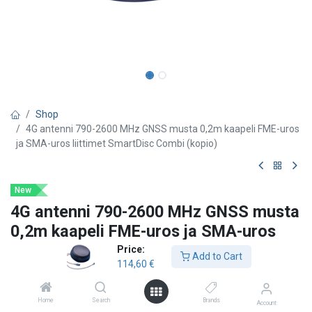
Shop
4G antenni 790-2600 MHz GNSS musta 0,2m kaapeli FME-uros
ja SMA-uros liittimet SmartDisc Combi (kopio)
New
4G antenni 790-2600 MHz GNSS musta
0,2m kaapeli FME-uros ja SMA-uros
liittimet SmartDisc Combi (kopio)
Price:
Add to Cart
114,60
€
Smarteq
LTE 2G/3G/4G: 698–960 MHz / 1710–2690 MHz
Home
Search
Brands
Account
GNSS: 1559–1610 MHz (GPS, Galileo, GLONASS ja BeiDou)