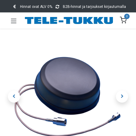
Hinnat ovat ALV 0%.
B2B-hinnat ja tarjoukset kirjautumalla
0