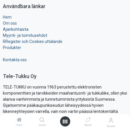
Användbara länkar
Hem
Om oss
Ajankohtaista
Myynti- ja toimitusehdot
RRegister och Cookies uttalande
Produkter
Kontakta oss
Tele-Tukku Oy
TELE-TUKKU on vuonna 1963 perustettu elektronisten
komponenttien ja tarvikkeiden maahantuonti- ja tukkuliike, ollen yksi
alansa vanhimmista ja tunnetuimmista yrityksistä Suomessa.
Sijaitsemme pääkaupunkiseudun läheisyydessä hyvien
liikenneyhteysien varrella, vain noin vartin päässä lentokentältä.
Asiantunteva henkilökuntamme yhdistettynä mittavaan 12 000
varastonimikkeen valikoimamme sekä nopeisiin ja luotettaviin
Home
Search
Brands
Account
toimituksiin takaavat asiakkaalle hyvän palvelukokemuksen.