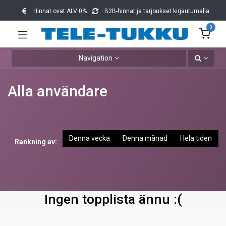
Hinnat ovat ALV 0%.
B2B-hinnat ja tarjoukset kirjautumalla
0
Navigation
Alla användare
Denna vecka
Denna månad
Hela tiden
Rankning av:
Ingen topplista ännu :(