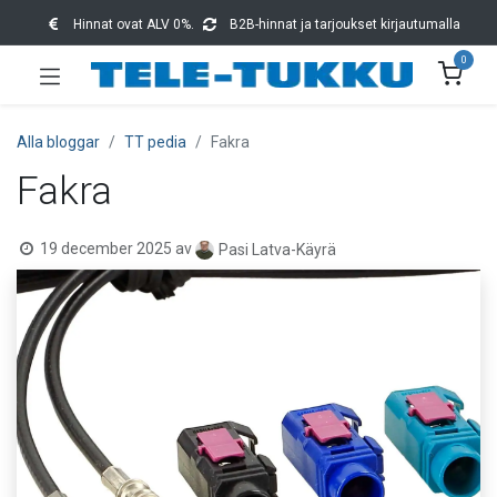
Hinnat ovat ALV 0%.
B2B-hinnat ja tarjoukset kirjautumalla
0
Alla bloggar
TT pedia
Fakra
Fakra
19 december 2025
av
Pasi Latva-Käyrä