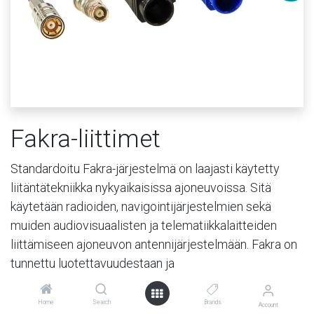
Fakra-liittimet
Standardoitu Fakra-järjestelmä on laajasti käytetty
liitäntätekniikka nykyaikaisissa ajoneuvoissa. Sitä
käytetään radioiden, navigointijärjestelmien sekä
muiden audiovisuaalisten ja telematiikkalaitteiden
liittämiseen ajoneuvon antennijärjestelmään. Fakra on
tunnettu luotettavuudestaan ja
helppokäyttöisyydestään, minkä ansiosta siitä on tullut
yksi yleisimmistä ajoneuvokäytössä olevista RF-
Home
Search
Brands
Account