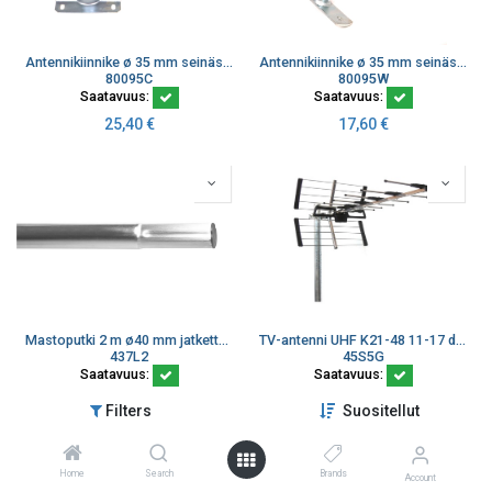
Antennikiinnike ø 35 mm seinästä 170 mm korkeus 260 mm (korvaa 80095)
Antennikiinnike ø 35 mm seinästä 140 mm korkeus 200 mm
80095C
80095W
Saatavuus:
Saatavuus:
25,40
€
17,60
€
Mastoputki 2 m ø40 mm jatkettava sähkösinkitty (toimitus 6 kpl erissä)
TV-antenni UHF K21-48 11-17 dBi 25-elementtiä 1130 mm LTE700
437L2
45S5G
Saatavuus:
Saatavuus:
21,60
€
56,58
€
Filters
Suositellut
Home
Search
Brands
Account