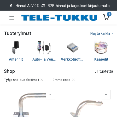
Hinnat ALV 0%
B2B-hinnat ja tarjoukset kirjautumalla
0
Tuoteryhmät
Näytä kaikki
Antennit
Auto- ja Venetarvikkeet
Verkkotuotteet
Kaapelit
Shop
51 tuotetta
Tyhjennä suodattimet
Emmeesse