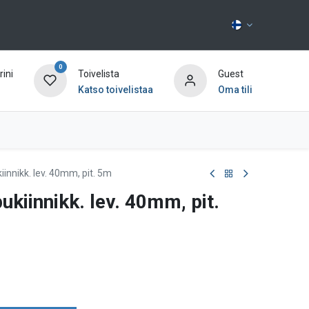
0
ini
Toivelista
Guest
Katso toivelistaa
Oma tili
Ota yhteyttä
iinnikk. lev. 40mm, pit. 5m
ukiinnikk. lev. 40mm, pit.