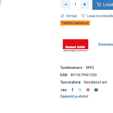
Lisää
Vertaa
Lisää toivelistall
Tarkista saatavuus
Emmees
Tuotenumero :
NFK5
EAN :
8013679461500
Tuoreryhmä :
Kiinnikkeet ant
Jaa :
Säännöt ja ehdot :