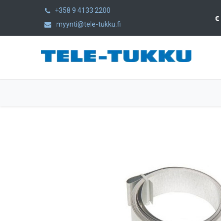
+358 9 4133 2200
myynti@tele-tukku.fi
Etusivu
Tuotteet
Kategoriat