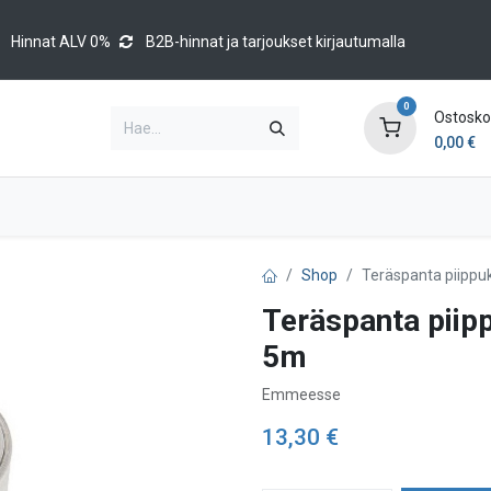
Hinnat ALV 0%
B2B-hinnat ja tarjoukset kirjautumalla
0
Ostoskor
0,00
€
Brands
Luettelot
Blog
Tapahtumat
Shop
Teräspanta piippuk
Teräspanta piipp
5m
Emmeesse
13,30
€