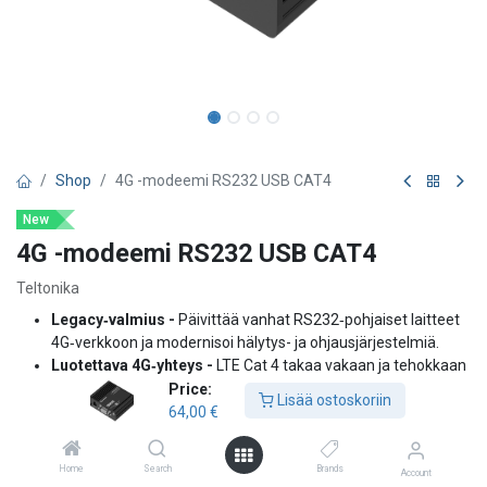
Shop
4G -modeemi RS232 USB CAT4
New
4G -modeemi RS232 USB CAT4
Teltonika
Legacy‑valmius -
Päivittää vanhat RS232‑pohjaiset laitteet
4G‑verkkoon ja modernisoi hälytys- ja ohjausjärjestelmiä.
Luotettava 4G‑yhteys -
LTE Cat 4 takaa vakaan ja tehokkaan
datansiirron teollisuuden ja kriittisten sovellusten käyttöön.
Price:
Lisää ostoskoriin
Kustannustehokas päivitys -
Mahdollistaa laajamittaisen
64,00
€
RS232‑laitteiden LTE‑päivityksen ilman suuria
järjestelmämuutoksia.
Home
Search
Brands
Account
Joustava integrointi -
Helppo liitettävyys RS232‑ tai