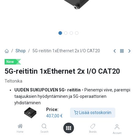
Shop
5G-reititin 1xEthernet 2x I/O CAT20
New
5G-reititin 1xEthernet 2x I/O CAT20
Teltonika
UUDEN SUKUPOLVEN 5G- reititin -
Pienempi viive, parempi
taajuuksien hyödyntäminen ja 5G-operaattorien
yhdistäminen
NOPEA ETHERNET -
Erittäin korkeat langalliset
Price:
Lisää ostoskoriin
tiedonsiirtonopeudet jopa 2,5 Gbps
407,00
€
KOMPAKTI MUOTOILU -
5G pienissä tiloissa ilman
suorituskyvyn heikentymistä
Home
Search
Brands
Account
VALMIS IIoT-PROTOKOLILLE -
Modbus, DNP3 ja DLMS