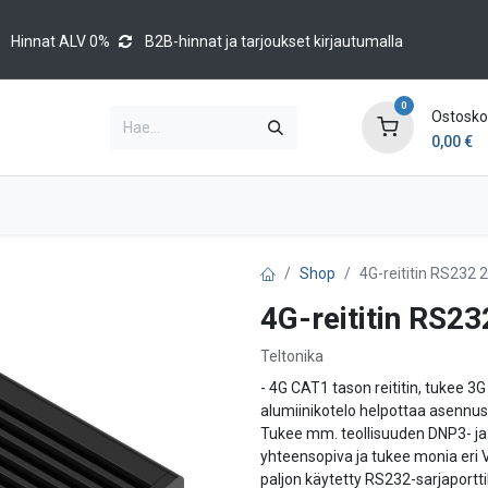
Hinnat ALV 0%
B2B-hinnat ja tarjoukset kirjautumalla
0
Ostoskor
0,00
€
Brands
Luettelot
Blog
Tapahtumat
Shop
4G-reititin RS232 
4G-reititin RS23
Teltonika
- 4G CAT1 tason reititin, tukee 3
alumiinikotelo helpottaa asennusta
Tukee mm. teollisuuden DNP3- ja 
yhteensopiva ja tukee monia eri 
paljon käytetty RS232-sarjaportti