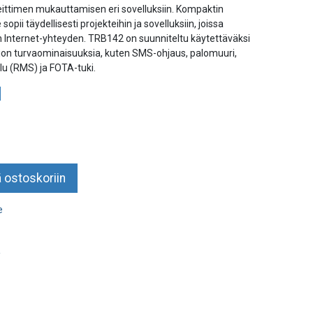
eittimen mukauttamisen eri sovelluksiin. Kompaktin
pii täydellisesti projekteihin ja sovelluksiin, joissa
van Internet-yhteyden. TRB142 on suunniteltu käytettäväksi
 paljon turvaominaisuuksia, kuten SMS-ohjaus, palomuuri,
lu (RMS) ja FOTA-tuki.
 ostoskoriin
e
a