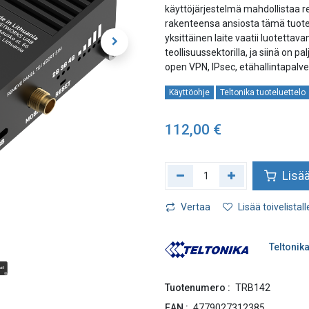
käyttöjärjestelmä mahdollistaa r
rakenteensa ansiosta tämä tuote so
yksittäinen laite vaatii luotetta
teollisuussektorilla, ja siinä on
open VPN, IPsec, etähallintapalve
Käyttöohje
Teltonika tuoteluettelo
112,00
€
Lisää
Vertaa
Lisää toivelistall
Teltonik
Tuotenumero :
TRB142
EAN :
4779027312385