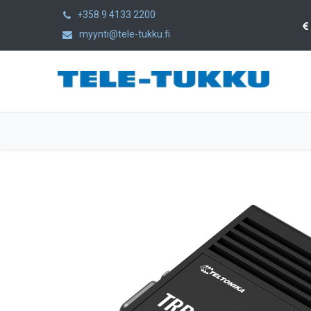
+358 9 4133 2200
myynti@tele-tukku.fi
Etusivu
Tuotteet
Kategoriat