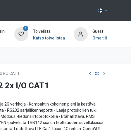
0
ini
Toivelista
Guest
Katso toivelistaa
Oma tili
Ota yhteyttä
2x I/O CAT1
2 2x I/O CAT1
G ja 2G verkkoja - Kompaktin kokoinen pieni ja kestävä
 - RS232 sarjaliikenneportti - Laaja protokollien tuki.
Modbus -tiedonsiirtoprotokollia - Etähallittava, RMS
VPN -palveluita TRB142:ssa on teollisuuden sovelluksissa
liitäntä. Luotettava LTE Cat1 tason 4G reititin. OpenWRT