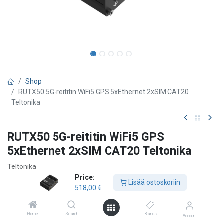
Shop
RUTX50 5G-reititin WiFi5 GPS 5xEthernet 2xSIM CAT20
Teltonika
RUTX50 5G-reititin WiFi5 GPS
5xEthernet 2xSIM CAT20 Teltonika
Teltonika
Price:
* Huippunopea 5G -reititin, jopa 3.3 Gbps nopeus
Lisää ostoskoriin
518,00
€
* Tukee SA- ja NSA 5G verkkoja
* Pieni viive (ping) 5G tekniikan ansiosta
* Kaksi SIM -korttipaikkaa. Toista SIM -korttia voidaan käyttää
Home
Search
Brands
Account