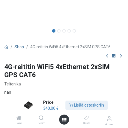
Shop
4G-reititin WiFi5 4xEthernet 2xSIM GPS CAT6
4G-reititin WiFi5 4xEthernet 2xSIM
GPS CAT6
Teltonika
nan
Price:
Käyttöohje
Teltonika tuoteluettelo
Lisää ostoskoriin
340,00
€
340,00
€
Home
Search
Brands
Account