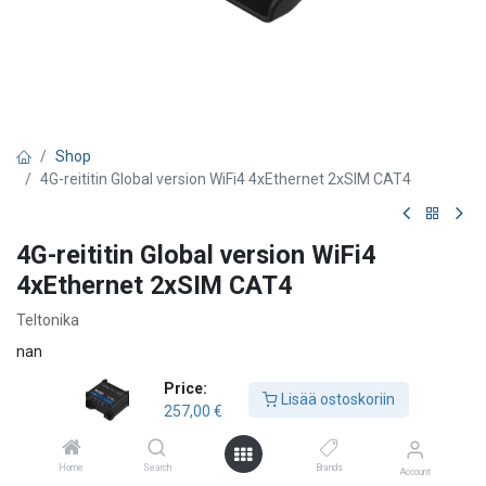
Shop
4G-reititin Global version WiFi4 4xEthernet 2xSIM CAT4
4G-reititin Global version WiFi4
4xEthernet 2xSIM CAT4
Teltonika
nan
Price:
Käyttöohje
Teltonika tuoteluettelo
Lisää ostoskoriin
257,00
€
257,00
€
Home
Search
Brands
Account