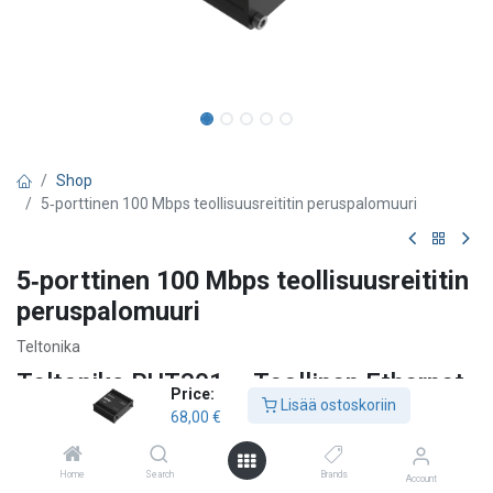
Shop
5‑porttinen 100 Mbps teollisuusreititin peruspalomuuri
5‑porttinen 100 Mbps teollisuusreititin
peruspalomuuri
Teltonika
Teltonika RUT301 – Teollinen Ethernet-
Price:
Lisää ostoskoriin
reititin
68,00
€
Teltonika RUT301 on kustannustehokas, kompakti ja luotettava
teollisuustason Ethernet-reititin kiinteisiin verkkoyhteyksiin. Se on
Home
Search
Brands
Account