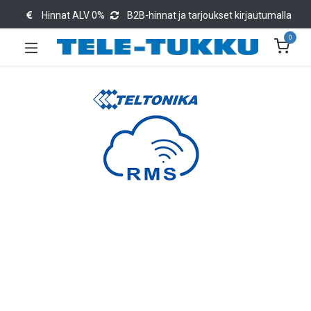
Hinnat ALV 0%
B2B-hinnat ja tarjoukset kirjautumalla
0