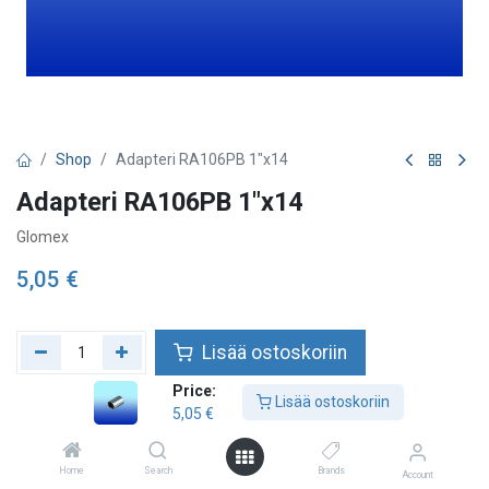
Shop
Adapteri RA106PB 1"x14
Adapteri RA106PB 1"x14
Glomex
5,05
€
Lisää ostoskoriin
Price:
Lisää toivelistalle
Lisää ostoskoriin
5,05
€
Home
Search
Brands
Account