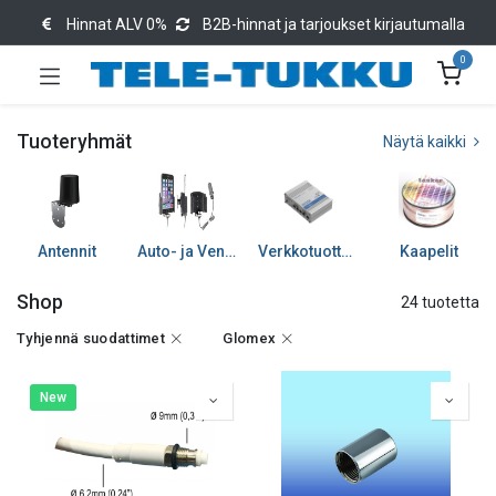
Hinnat ALV 0%
B2B-hinnat ja tarjoukset kirjautumalla
0
Tuoteryhmät
Näytä kaikki
Antennit
Auto- ja Venetarvikkeet
Verkkotuotteet
Kaapelit
Shop
24 tuotetta
Tyhjennä suodattimet
Glomex
New