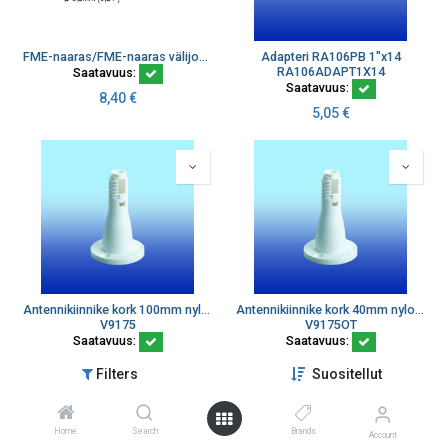
FME-naaras/FME-naaras välijohto RG8X
Adapteri RA106PB 1"x14
RA106ADAPT1X14
Saatavuus:
Saatavuus:
8,40
€
5,05
€
Antennikiinnike kork 100mm nylonia tasainen pinta sopii RA12..
Antennikiinnike kork 40mm nylonia tasainen pinta sopii RA12..
V9175
V9175OT
Saatavuus:
Saatavuus:
4,04
€
4,04
€
Filters
Suositellut
Home
Search
Brands
Account