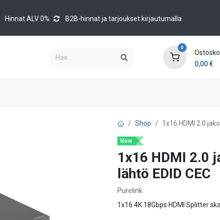
Hinnat ALV 0%
B2B-hinnat ja tarjoukset kirjautumalla
0
Ostoskor
0,00
€
Brands
Luettelot
Blog
Tapahtumat
Shop
1x16 HDMI 2.0 jako
New
1x16 HDMI 2.0 j
lähtö EDID CEC
Purelink
1x16 4K 18Gbps HDMI Splitter skaa