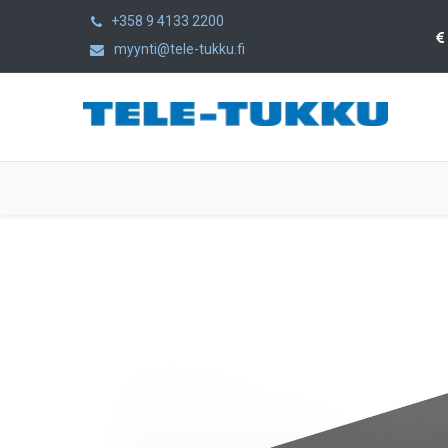
+358 9 4133 2200
myynti@tele-tukku.fi
Etusivu
Tuotteet
Kategoriat