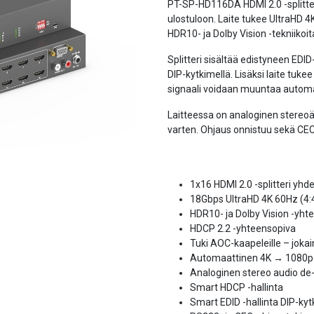
PT-SP-HD116DA HDMI 2.0 -splitte
ulostuloon. Laite tukee UltraHD 4
HDR10- ja Dolby Vision -tekniikoit
Splitteri sisältää edistyneen EDID
DIP-kytkimellä. Lisäksi laite tuk
signaali voidaan muuntaa automaa
Laitteessa on analoginen stereo
varten. Ohjaus onnistuu sekä CEC-
1x16 HDMI 2.0 -splitteri yhde
18Gbps UltraHD 4K 60Hz (4:4
HDR10- ja Dolby Vision -yht
HDCP 2.2 -yhteensopiva
Tuki AOC-kaapeleille – jokai
Automaattinen 4K → 1080p
Analoginen stereo audio de
Smart HDCP -hallinta
Smart EDID -hallinta DIP-kyt