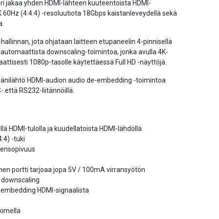
ri jakaa yhden HDMI-lähteen kuuteentoista HDMI-
K 60Hz (4:4:4) -resoluutiota 18Gbps kaistanleveydellä sekä
a.
-hallinnan, jota ohjataan laitteen etupaneelin 4-pinnisellä
ee automaattista downscaling-toimintoa, jonka avulla 4K-
ttisesti 1080p-tasolle käytettäessä Full HD -näyttöjä.
äänilähtö HDMI-audion audio de-embedding -toimintoa
 että RS232-liitännöillä.
llä HDMI-tulolla ja kuudellatoista HDMI-lähdöllä
:4) -tuki
eensopivuus
nen portti tarjoaa jopa 5V / 100mA virransyötön
 downscaling
-embedding HDMI-signaalista
kimellä