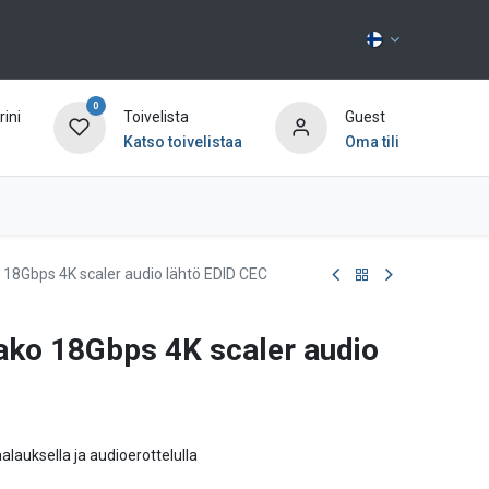
0
ini
Toivelista
Guest
Katso toivelistaa
Oma tili
Ota yhteyttä
 18Gbps 4K scaler audio lähtö EDID CEC
ako 18Gbps 4K scaler audio
lauksella ja audioerottelulla